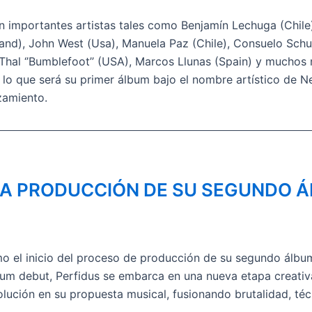
importantes artistas tales como Benjamín Lechuga (Chile),
rland), John West (Usa), Manuela Paz (Chile), Consuelo Schu
n Thal ‘’Bumblefoot’’ (USA), Marcos Llunas (Spain) y muchos
a lo que será su primer álbum bajo el nombre artístico de N
zamiento.
E LA PRODUCCIÓN DE SU SEGUNDO 
o el inicio del proceso de producción de su segundo álbum 
álbum debut, Perfidus se embarca en una nueva etapa creati
olución en su propuesta musical, fusionando brutalidad, té