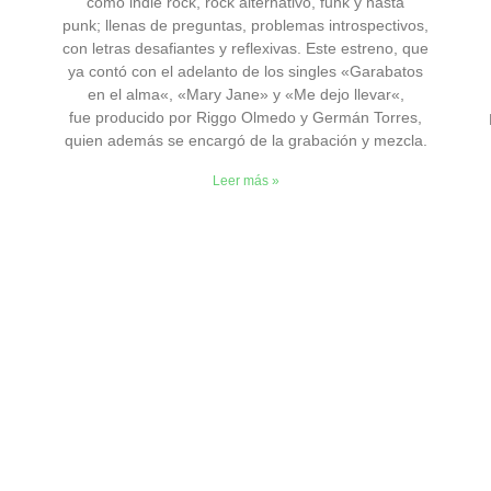
como indie rock, rock alternativo, funk y hasta
punk; llenas de preguntas, problemas introspectivos,
con letras desafiantes y reflexivas. Este estreno, que
ya contó con el adelanto de los singles «Garabatos
en el alma«, «Mary Jane» y «Me dejo llevar«,
fue producido por Riggo Olmedo y Germán Torres,
quien además se encargó de la grabación y mezcla.
Leer más »