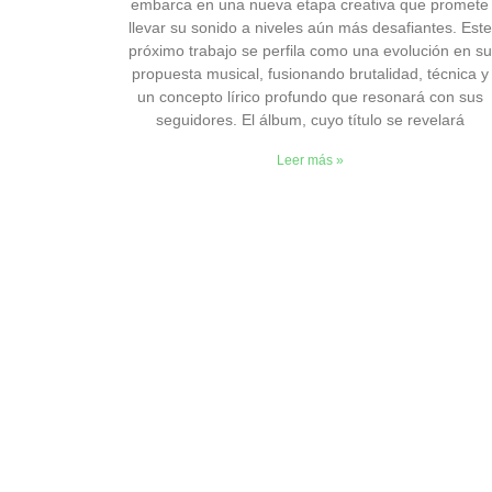
embarca en una nueva etapa creativa que promete
llevar su sonido a niveles aún más desafiantes. Este
próximo trabajo se perfila como una evolución en su
propuesta musical, fusionando brutalidad, técnica y
un concepto lírico profundo que resonará con sus
seguidores. El álbum, cuyo título se revelará
Leer más »
F
I
a
n
c
s