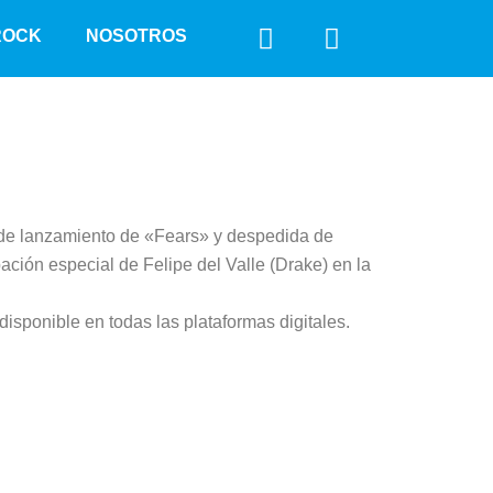
F
I
ROCK
NOSOTROS
a
n
c
s
e
t
b
a
o
g
o
r
k
a
to de lanzamiento de «Fears» y despedida de
m
ión especial de Felipe del Valle (Drake) en la
sponible en todas las plataformas digitales.