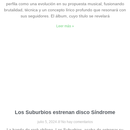
perfila como una evolución en su propuesta musical, fusionando
brutalidad, técnica y un concepto lírico profundo que resonará con
sus seguidores. El álbum, cuyo título se revelará
Leer más »
Los Suburbios estrenan disco Síndrome
julio 5, 2024
No hay comentarios
La banda de rock chileno, Los Suburbios, acaba de estrenar su