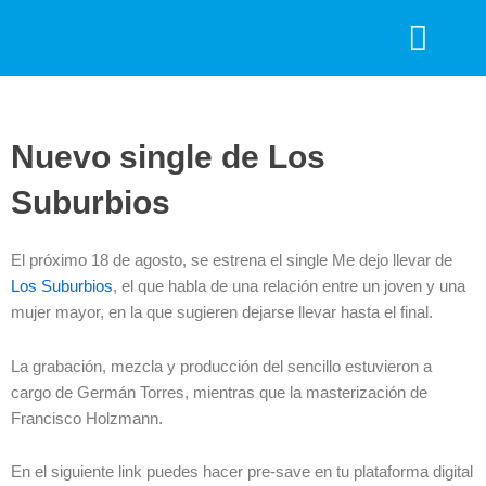
Ir
F
I
al
a
n
contenido
c
s
SEMANAS DE ROCK
e
t
b
a
Nuevo single de Los
o
g
o
r
Suburbios
k
a
m
El próximo 18 de agosto, se estrena el single Me dejo llevar de
Los Suburbios
, el que habla de una relación entre un joven y una
mujer mayor, en la que sugieren dejarse llevar hasta el final.
La grabación, mezcla y producción del sencillo estuvieron a
cargo de Germán Torres, mientras que la masterización de
Francisco Holzmann.
En el siguiente link puedes hacer pre-save en tu plataforma digital