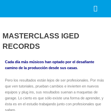
Ir
F
I
al
a
n
contenido
c
s
SEMANAS DE ROCK
e
t
b
a
MASTERCLASS IGED
o
g
o
r
RECORDS
k
a
m
Cada día más músicos han optado por el desafiante
camino de la producción desde sus casas
.
Pero los resultados están lejos de ser profesionales. Por más
que ven tutoriales, prueban cambios e invierten en nuevos
equipos y plug ins, sus resultados suenan a maquetas de
garage. Lo cierto es que sólo existe una forma de aprender, y
ésta es en el estudio trabajando junto con profesionales que
saben.