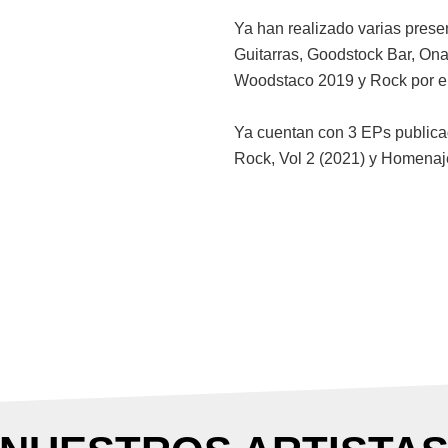
Ya han realizado varias prese
Guitarras, Goodstock Bar, On
Woodstaco 2019 y Rock por el
Ya cuentan con 3 EPs publica
Rock, Vol 2 (2021) y Homenaj
F
T
a
w
c
i
e
t
b
t
o
e
o
r