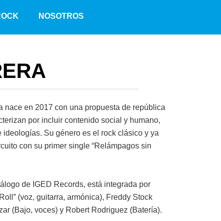
F
I
ROCK
NOSOTROS
a
n
c
s
e
t
b
a
RERA
o
g
o
r
k
a
m
a nace en 2017 con una propuesta de república
terizan por incluir contenido social y humano,
 ideologías. Su género es el rock clásico y ya
ircuito con su primer single “Relámpagos sin
tálogo de IGED Records, está integrada por
Roll” (voz, guitarra, armónica), Freddy Stock
azar (Bajo, voces) y Robert Rodriguez (Batería).