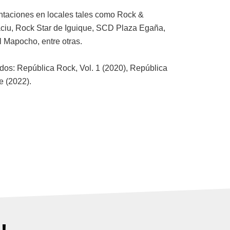
ntaciones en locales tales como Rock &
aciu, Rock Star de Iguique, SCD Plaza Egaña,
 Mapocho, entre otras.
dos: República Rock, Vol. 1 (2020), República
e (2022).
T
Y
S
I
i
o
p
n
k
u
o
s
t
t
t
t
o
u
i
a
k
b
f
g
e
y
r