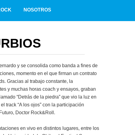
F
I
ROCK
NOSOTROS
a
n
c
s
e
t
b
a
URBIOS
o
g
o
r
k
a
m
rnardo y se consolida como banda a fines de
aciones, momento en el que firman un contrato
 Gracias al trabajo constante, la
ntes y muchas horas coach y ensayos, graban
amado “Detrás de la piedra” que vio la luz en
l track “A los ojos” con la participación
 Futuro, Doctor Rock&Roll.
aciones en vivo en distintos lugares, entre los