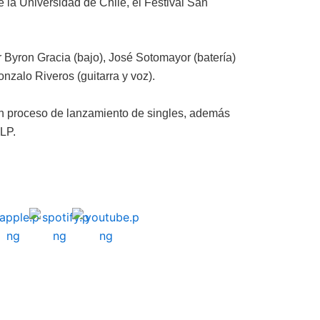
 la Universidad de Chile, el Festival San
Byron Gracia (bajo), José Sotomayor (batería)
onzalo Riveros (guitarra y voz).
n proceso de lanzamiento de singles, además
 LP.
F
I
a
n
c
s
e
t
b
a
o
g